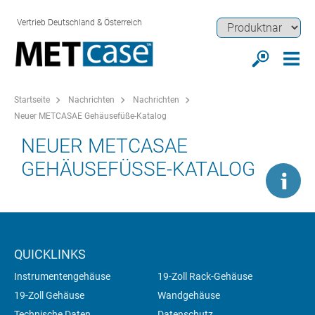
Vertrieb Deutschland & Österreich
Startseite
Nachrichten
Nachrichten
Neuer METCASAE Gehäusefüße-Katalog
NEUER METCASAE
GEHÄUSEFÜSSE-KATALOG
QUICKLINKS
Instrumentengehäuse
19-Zoll Rack-Gehäuse
19-Zoll Gehäuse
Wandgehäuse
Technische Daten
Datenschutz