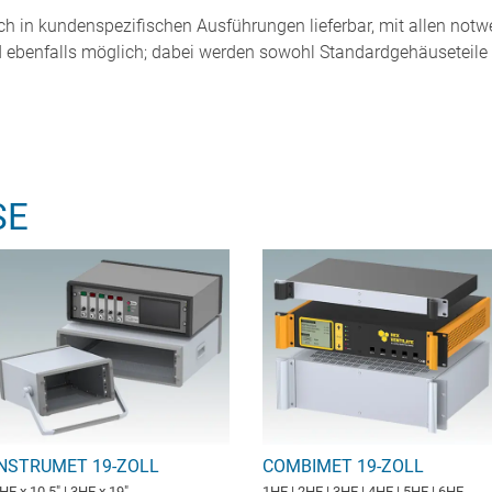
 in kundenspezifischen Ausführungen lieferbar, mit allen no
d ebenfalls möglich; dabei werden sowohl Standardgehäuseteile a
SE
INSTRUMET 19-ZOLL
COMBIMET 19-ZOLL
HE x 10.5" | 3HE x 19"
1HE | 2HE | 3HE | 4HE | 5HE | 6HE