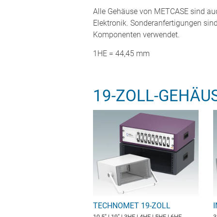
Alle Gehäuse von METCASE sind auch
Elektronik. Sonderanfertigungen sin
Komponenten verwendet.
1HE = 44,45 mm
19-ZOLL-GEHÄU
TECHNOMET 19-ZOLL
10,5" | 19" | 3HE | 4HE | 5HE | 6HE
3