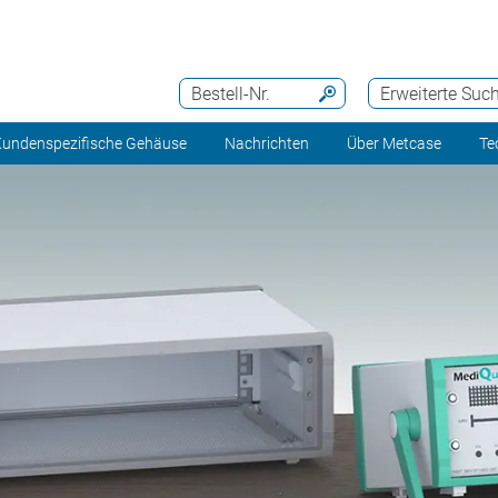
Bestell-Nr.
Erweiterte Suc
undenspezifische Gehäuse
Nachrichten
Über Metcase
Te