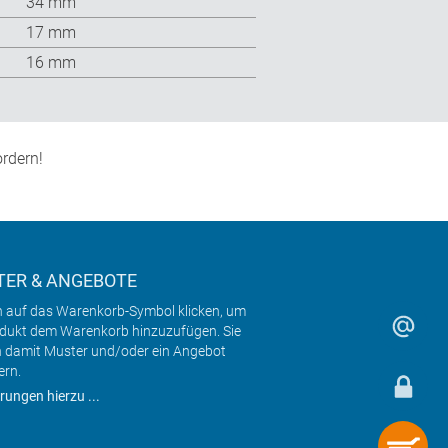
34 mm
17 mm
16 mm
rdern!
ER & ANGEBOTE
h auf das Warenkorb-Symbol klicken, um
odukt dem Warenkorb hinzuzufügen. Sie
 damit Muster und/oder ein Angebot
ern.
rungen hierzu ...