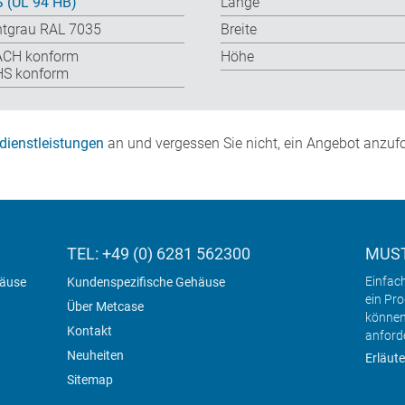
 (UL 94 HB)
Länge
htgrau RAL 7035
Breite
ACH konform
Höhe
S konform
dienstleistungen
an und vergessen Sie nicht, ein Angebot anzufo
TEL: +49 (0) 6281 562300
MUST
Einfac
häuse
Kundenspezifische Gehäuse
ein Pr
Über Metcase
können
Kontakt
anford
Neuheiten
Erläute
Sitemap