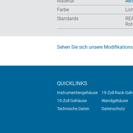
Material
ABS
Farbe
Lic
Standards
RE
RoH
Sehen Sie sich unsere Modifikations
QUICKLINKS
Instrumentengehäuse
19-Zoll Rack-Ge
19-Zoll Gehäuse
Wandgehäuse
Technische Daten
Datenschutz