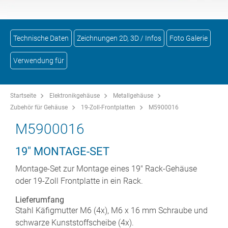
Technische Daten
Zeichnungen 2D, 3D / Infos
Foto Galerie
Verwendung für
Startseite
Elektronikgehäuse
Metallgehäuse
Zubehör für Gehäuse
19-Zoll-Frontplatten
M5900016
M5900016
19" MONTAGE-SET
Montage-Set zur Montage eines 19" Rack-Gehäuse
oder 19-Zoll Frontplatte in ein Rack.
Lieferumfang
Stahl Käfigmutter M6 (4x), M6 x 16 mm Schraube und
schwarze Kunststoffscheibe (4x).