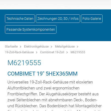
Technische Daten
Zeichnungen 2D, 3D / Infos
Foto Galerie
Passende Systemkomponenten
Startseite
Elektronikgehäuse
Metallgehäuse
19-Zoll-Rack-Gehäuse
Combimet 19-Zoll
M6219555
M6219555
COMBIMET 19" 5HEX365MM
Universelles 19-Zoll-Rack-Gehäuse mit eloxierten
Alufrontblechen und zwei ergonomischen
Frontblechgriffen. Der Alugehäusekörper besteht aus
zwei Seitenblechen mit abnehmbaren Deck-, Boden-
und Rückblechen. Das Bodenblech hat Montagelöcher