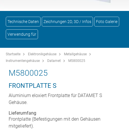
Technische Daten
Zeichnungen 2D, 3D / Infos
Foto Galerie
Verwendung für
Startseite
Elektronikgehäuse
Metallgehäuse
Instrumentengehäuse
Datamet
M5800025
M5800025
FRONTPLATTE S
Aluminium eloxiert Frontplatte für DATAMET S
Gehäuse.
Lieferumfang
Frontplatte (Befestigungen mit den Gehäusen
mitgeliefert).