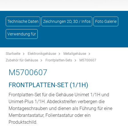
Technische Daten
Zeichnungen 2D, 3D / Infos
Foto Galerie
Verwendung für
Startseite
Elektronikgehäuse
Metallgehäuse
Zubehör für Gehäuse
Frontplatten-Sets
M5700607
M5700607
FRONTPLATTEN-SET (1/1H)
Frontplatten-Set für die Gehäuse Unimet 1/1H und
Unimet-Plus 1/1H. Abdeckstreifen verbergen die
Montageschrauben und dienen als Führung für eine
Membrantastatur, Folientastatur oder ein
Produktschild.