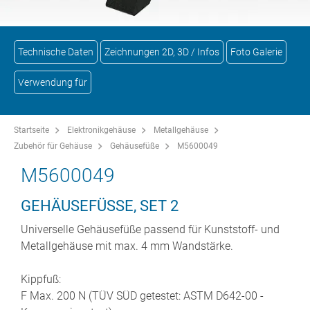
Technische Daten
Zeichnungen 2D, 3D / Infos
Foto Galerie
Verwendung für
Startseite
Elektronikgehäuse
Metallgehäuse
Zubehör für Gehäuse
Gehäusefüße
M5600049
M5600049
GEHÄUSEFÜSSE, SET 2
Universelle Gehäusefüße passend für Kunststoff- und
Metallgehäuse mit max. 4 mm Wandstärke.
Kippfuß:
F Max. 200 N (TÜV SÜD getestet: ASTM D642-00 -