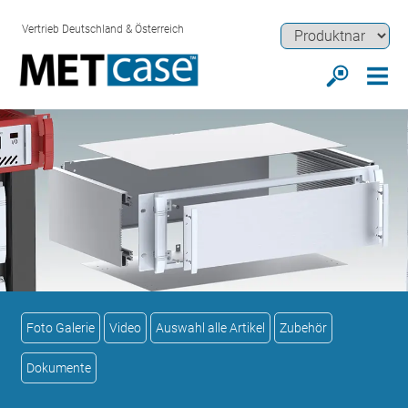
Vertrieb Deutschland & Österreich
Foto Galerie
Video
Auswahl alle Artikel
Zubehör
Dokumente