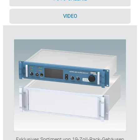
Vertieft in Rahmen liegende Frontplatte (Zubehör)
zur Unterbringung von Tastaturen oder
VIDEO
Produktetiketten
Montageplatten innen als Zubehör
Gehäuse werden vollständig montiert geliefert
Bestellen Sie Ihre eigene kundenspezifische Version.
Hier erfahren Sie mehr >>
Exklusives Sortiment von 19-Zoll-Rack-Gehäusen