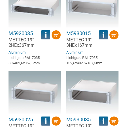
M5920035
M5930015
METTEC 19"
METTEC 19"
2HEx367mm
3HEx167mm
Aluminium
Aluminium
Lichtgrau RAL 7035
Lichtgrau RAL 7035
88x482,6x367,5mm
132,6x482,6x167,5mm
M5930025
M5930035
METTEC 19"
METTEC 19"