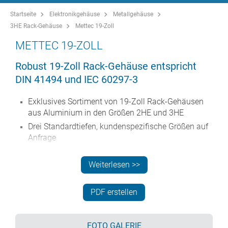
Startseite
Elektronikgehäuse
Metallgehäuse
3HE Rack-Gehäuse
Mettec 19-Zoll
METTEC 19-ZOLL
Robust 19-Zoll Rack-Gehäuse entspricht
DIN 41494 und IEC 60297-3
Exklusives Sortiment von 19-Zoll Rack-Gehäusen
aus Aluminium in den Größen 2HE und 3HE
Drei Standardtiefen, kundenspezifische Größen auf
Anfrage
Attraktiver Druckguss-Frontrahmen mit
einzigartigen „Komfortgriffen“ und Rack-
Weiterlesen >>
Montagelaschen. Pulver hellgrau lackiert, RAL 7035
Robuste Gehäusekorpus-Baugruppe mit flacher
PDF erstellen
Deck- und Bodenplatte, zwei Seitenprofilen und der
Rückwand aus leitfähigem Iridite NCP.
Führungen innen für Leiterkarten und Trägerplatten
FOTO GALERIE