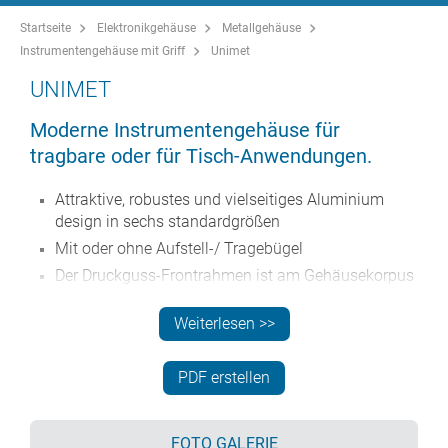
Startseite
Elektronikgehäuse
Metallgehäuse
Instrumentengehäuse mit Griff
Unimet
UNIMET
Moderne Instrumentengehäuse für
tragbare oder für Tisch-Anwendungen.
Attraktive, robustes und vielseitiges Aluminium
design in sechs standardgrößen
Mit oder ohne Aufstell-/ Tragebügel
Der Druckguss-Frontrahmen ist am Gehäusekorpus
aus abgekantetem Aluminium montiert
Weiterlesen >>
Abnehmbare Rückwand - vertieft zum Schutz von
Verbindern, Schaltern usw.
Montagelöcher im Boden für Leiterkarten, Chassis
PDF erstellen
usw.
Frontplatten aus eloxiertem Aluminium (Zubehör)
FOTO GALERIE