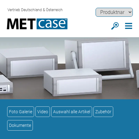
Vertrieb Deutschland & Österreich
Foto Galerie
Video
Auswahl alle Artikel
Zubehör
Dokumente