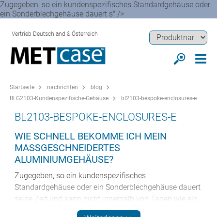
Zugegeben, so ein kundenspezifisches Standardgehäuse oder
ein Sonderblechgehäuse dauert s" />
Vertrieb Deutschland & Österreich
Startseite
nachrichten
blog
BLG2103-Kundenspezifische-Gehäuse
bl2103-bespoke-enclosures-e
BL2103-BESPOKE-ENCLOSURES-E
WIE SCHNELL BEKOMME ICH MEIN
MASSGESCHNEIDERTES A
LUMINIUMGEHÄUSE?
Zugegeben, so ein kundenspezifisches
Standardgehäuse oder ein Sonderblechgehäuse dauert
seine Zeit und kann nicht innerhalb von Tagen wie ein
Standardgehäuse geliefert werden. Dennoch werden