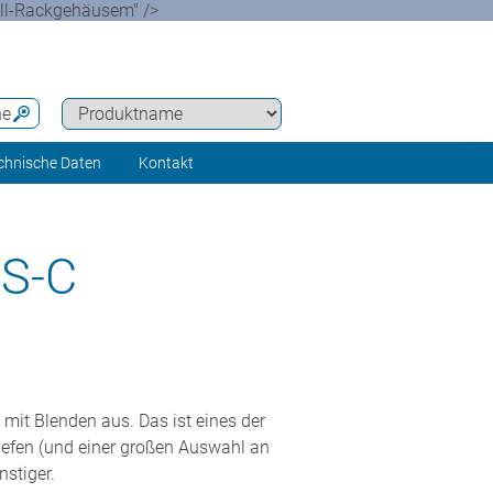
oll-Rackgehäusem" />
he
chnische Daten
Kontakt
S-C
t Blenden aus. Das ist eines der
efen (und einer großen Auswahl an
stiger.