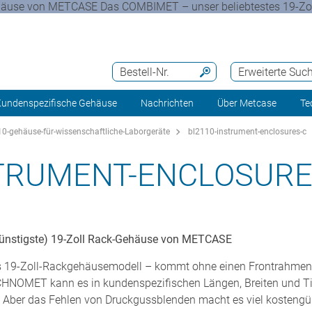
-Gehäuse von METCASE Das COMBIMET – unser beliebtestes 19-Z
Bestell-Nr.
Erweiterte Suc
undenspezifische Gehäuse
Nachrichten
Über Metcase
Te
0-gehäuse-für-wissenschaftliche-Laborgeräte
bl2110-instrument-enclosures-c
STRUMENT-ENCLOSURE
ngünstigste) 19-Zoll Rack-Gehäuse von METCASE
 19-Zoll-Rackgehäusemodell – kommt ohne einen Frontrahmen mi
CHNOMET kann es in kundenspezifischen Längen, Breiten und Ti
Aber das Fehlen von Druckgussblenden macht es viel kostengün