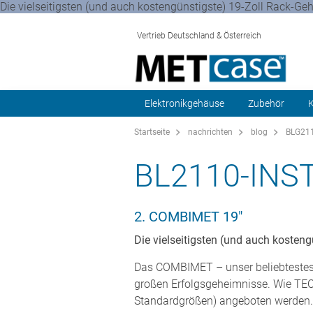
Die vielseitigsten (und auch kostengünstigste) 19-Zoll Rack
Vertrieb Deutschland & Österreich
Elektronikgehäuse
Zubehör
K
Startseite
nachrichten
blog
BLG211
BL2110-IN
2. COMBIMET 19"
Die vielseitigsten (und auch koste
Das COMBIMET – unser beliebtestes
großen Erfolgsgeheimnisse. Wie TE
Standardgrößen) angeboten werden. 