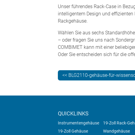
Unser führendes Rack-Case in Bezug 
intelligentem Design und effiziente
Rackgehäuse.
Wählen Sie aus sechs Standardhöhen (
– oder fragen Sie uns nach Sonderg
COMBIMET kann mit einer beliebigen
Oder Sie entscheiden sich für die of
<< BLG2110-gehäuse-für-wissensc
QUICKLINKS
Instrumentengehäuse
19-Zoll Rack-Ge
19-Zoll Gehäuse
Wandgehäuse