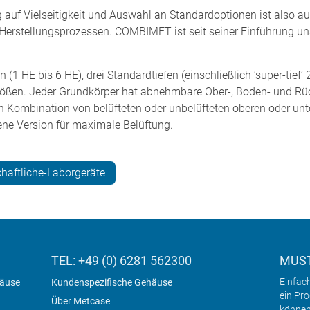
auf Vielseitigkeit und Auswahl an Standardoptionen ist also au
n Herstellungsprozessen. COMBIMET ist seit seiner Einführung un
1 HE bis 6 HE), drei Standardtiefen (einschließlich ‘super-tief’
rößen. Jeder Grundkörper hat abnehmbare Ober-, Boden- und Rüc
 Kombination von belüfteten oder unbelüfteten oberen oder unte
fene Version für maximale Belüftung.
haftliche-Laborgeräte
TEL: +49 (0) 6281 562300
MUST
Einfac
häuse
Kundenspezifische Gehäuse
ein Pr
Über Metcase
können