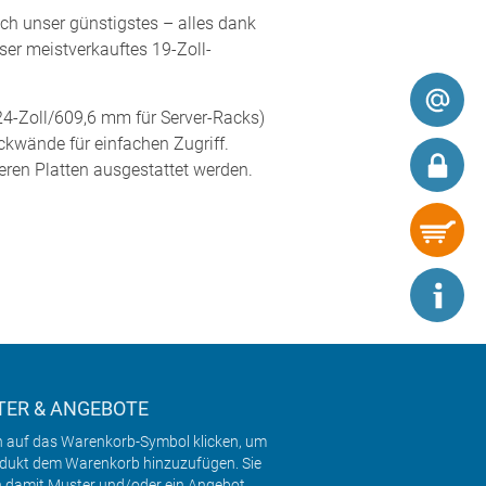
ch unser günstigstes – alles dank
ser meistverkauftes 19-Zoll-
 24-Zoll/609,6 mm für Server-Racks)
kwände für einfachen Zugriff.
ren Platten ausgestattet werden.
ER & ANGEBOTE
h auf das Warenkorb-Symbol klicken, um
odukt dem Warenkorb hinzuzufügen. Sie
 damit Muster und/oder ein Angebot