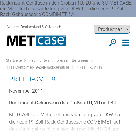
Rackmount-Gehäuse in den Größen 1U, 2U und 3U METCASE,
die Metallgehäuseabteilung von OKW, hat die neue 19-Zoll-
Rack-Gehäuseserie COMBIMET " />
Vertrieb Deutschland & Österreich
Startseite
nachrichten
pressemitteilungen
1111-Combimet-19-Zoll-Rack-Gehäuse
PR1111-CMT19
PR1111-CMT19
November 2011
Rackmount-Gehäuse in den Größen 1U, 2U und 3U
METCASE, die Metallgehäuseabteilung von OKW, hat
die neue 19-Zoll-Rack-Gehäuseserie COMBIMET auf
den Markt gebracht, die den Normen DIN 41494 und