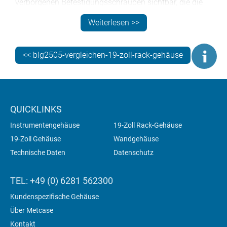
verborgenen Befestigungsschrauben sichtbar, die die
Frontplatte an ihrem Platz halten. Sehen Sie sich das
Weiterlesen >>
Video auf der VERSAMET-Seite an, um eine
Explosionsansicht zu sehen.
<< blg2505-vergleichen-19-zoll-rack-gehäuse
QUICKLINKS
Instrumentengehäuse
19-Zoll Rack-Gehäuse
19-Zoll Gehäuse
Wandgehäuse
Technische Daten
Datenschutz
TEL: +49 (0) 6281 562300
Kundenspezifische Gehäuse
Über Metcase
Kontakt