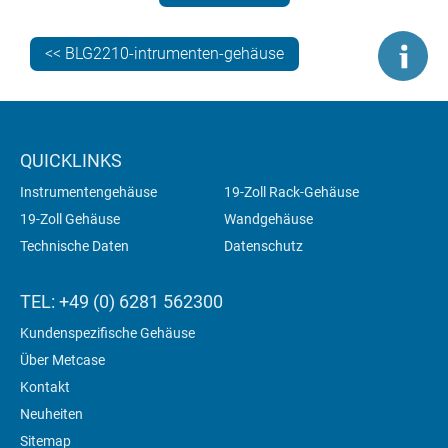
<< BLG2210-intrumenten-gehäuse
Schauen Sie sich insbesondere das TECHNOMET-
Gehäuse an. Beachten Sie, dass Spectra einen
kundenspezifisch gefärbten blauen Gehäusekörper und
Verzierungen spezifiziert hat, die einen Kontrast zur
helleren Frontplatte bilden. Diese
QUICKLINKS
Farbhervorhebungstechnik ist eine intelligente und
Instrumentengehäuse
19-Zoll Rack-Gehäuse
einfache Möglichkeit, einem Gehäuse ein Branding
19-Zoll Gehäuse
Wandgehäuse
hinzuzufügen.
Technische Daten
Datenschutz
2). EIN ÄHNLICHES TECHNOMET WURDE
TEL: +49 (0) 6281 562300
VON NORECS SPEZIFIZIERT
Kundenspezifische Gehäuse
Über Metcase
Kontakt
Neuheiten
Sitemap