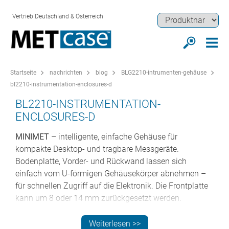
Vertrieb Deutschland & Österreich
Startseite
nachrichten
blog
BLG2210-intrumenten-gehäuse
bl2210-instrumentation-enclosures-d
BL2210-INSTRUMENTATION-
ENCLOSURES-D
MINIMET
– intelligente, einfache Gehäuse für
kompakte Desktop- und tragbare Messgeräte.
Bodenplatte, Vorder- und Rückwand lassen sich
einfach vom U-förmigen Gehäusekörper abnehmen –
für schnellen Zugriff auf die Elektronik. Die Frontplatte
kann um 8 oder 14 mm zurückgesetzt werden.
MINIMET >>
Weiterlesen >>