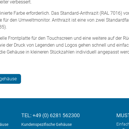
iter verbessert.
finierte Farbe erforderlich. Das Standard-Anthrazit (RAL 7016
 für den Umweltmonitor. Anthrazit ist eine von zwei Standardf
35).
lle Frontplatte für den Touchscreen und eine weitere auf der Rück
e der Druck von Legenden und Logos gehen schnell und einfach, 
ie Gehäuse in kleineren Stückzahlen individuell angepasst werde
gehäuse
TEL: +49 (0) 6281 562300
MUST
Einfac
häuse
Kundenspezifische Gehäuse