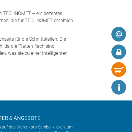
) von TECHNOMET – ein dezentes
arben, die für TECHNOMET erhältlich
seite für die Schnittstellen. Die
da die Platten flach sind.
n, was sie zu einer intelligenten
ER & ANGEBOTE
h auf das Warenkorb-Symbol klicken, um