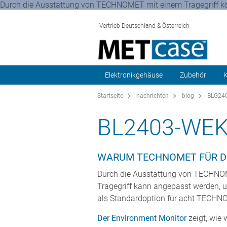
Durch die Ausstattung von TECHNOMET mit einem Tragegriff 
Vertrieb Deutschland & Österreich
Elektronikgehäuse
Zubehör
K
Startseite
nachrichten
blog
BLG24
BL2403-WE
WARUM TECHNOMET FÜR 
Durch die Ausstattung von TECHNOM
Tragegriff kann angepasst werden, 
als Standardoption für acht TECHNOM
Der Environment Monitor
zeigt, wie 