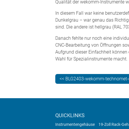
Qualität der wekomm-Instrumente we
In diesem Fall war keine benutzerde
Dunkelgrau – war genau das Richtige
sind. Die andere ist hellgrau (RAL 70
Danach fehlte nur noch eine individue
CNC-Bearbeitung von Öffnungen sowi
Aufgrund dieser Einfachheit können d
Wahl für Spezialinstrumente macht.
<< BLG2403-wekomm-technomet-
QUICKLINKS
Instrumentengehäuse
19-Zoll Rack-Ge