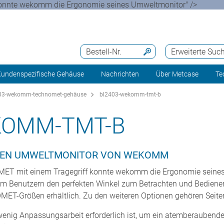
konnte wekomm die Ergonomie seines Umweltmonitor" />
Bestell-Nr.
Erweiterte Suc
undenspezifische Gehäuse
Nachrichten
Über Metcase
Te
03-wekomm-technomet-gehäuse
bl2403-wekomm-tmt-b
KOMM-TMT-B
DEN UMWELTMONITOR VON WEKOMM
ET mit einem Tragegriff konnte wekomm die Ergonomie seines
um Benutzern den perfekten Winkel zum Betrachten und Bedienen
ET-Größen erhältlich. Zu den weiteren Optionen gehören Seiteng
wenig Anpassungsarbeit erforderlich ist, um ein atemberaubende