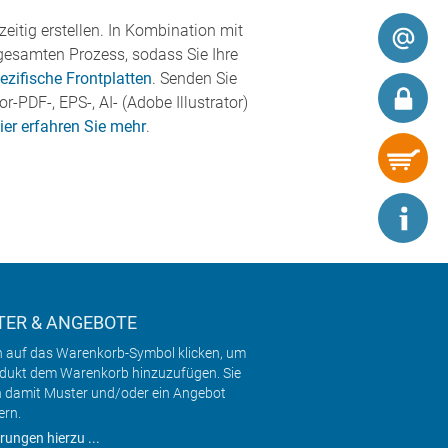
eitig erstellen. In Kombination mit
gesamten Prozess, sodass Sie Ihre
zifische Frontplatten
. Senden Sie
-PDF-, EPS-, AI- (Adobe Illustrator)
ier erfahren Sie mehr
.
ER & ANGEBOTE
h auf das Warenkorb-Symbol klicken, um
odukt dem Warenkorb hinzuzufügen. Sie
 damit Muster und/oder ein Angebot
ern.
rungen hierzu ...