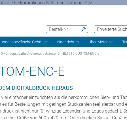
en als die herkömmlichen Sieb- und Tamponie" />
Bestell-Nr.
Erweiterte Suc
undenspezifische Gehäuse
Nachrichten
Über Metcase
Te
0-kundenspezifische-metallgehäuse
BL1910-CUSTOM-ENC-e
TOM-ENC-E
 DEM DIGITALDRUCK HERAUS
so viel einfacher einzurichten als die herkömmlichen Sieb- und 
es für Bestellungen mit geringen Stückzahlen realisierbar und e
druck ist nicht nur für winzige Legenden und Logos gedacht. Spe
 zu einer Größe von 600 x 420 mm. Oder drucken Sie auf Gehäus