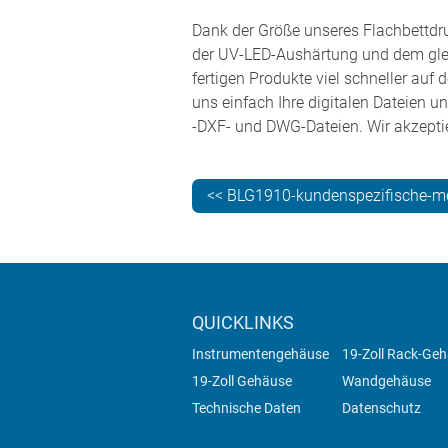
Dank der Größe unseres Flachbettdru
der UV-LED-Aushärtung und dem glei
fertigen Produkte viel schneller auf 
uns einfach Ihre digitalen Dateien u
-DXF- und DWG-Dateien. Wir akzeptie
<< BLG1910-kundenspezifische-m
QUICKLINKS
Instrumentengehäuse
19-Zoll Rack-Ge
19-Zoll Gehäuse
Wandgehäuse
Technische Daten
Datenschutz