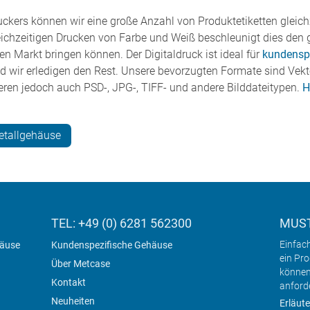
ckers können wir eine große Anzahl von Produktetiketten gleichz
chzeitigen Drucken von Farbe und Weiß beschleunigt dies den 
den Markt bringen können. Der Digitaldruck ist ideal für
kundenspe
nd wir erledigen den Rest. Unsere bevorzugten Formate sind Vektor
ren jedoch auch PSD-, JPG-, TIFF- und andere Bilddateitypen.
H
etallgehäuse
TEL: +49 (0) 6281 562300
MUST
Einfac
häuse
Kundenspezifische Gehäuse
ein Pr
Über Metcase
können
Kontakt
anford
Neuheiten
Erläute