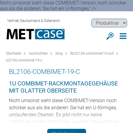
Nicht umsonst sieht diese COMBIMET-Version noch schicker
aus als die anderen: Sie hat ein U-förmiges," />
Vertrieb Deutschland & Österreich
Startseite
nachrichten
blog
BLG2106-combimet-19-zoll
bl2106-combimet-19-c
BL2106-COMBIMET-19-C
1U COMBIMET-RACKMONTAGEGEHÄUSE
MIT GLATTER OBERSEITE
Nicht umsonst sieht diese COMBIMET-Version noch
schicker aus als die anderen: Sie hat ein U-förmiges,
umlaufendes Oberteil. Es gibt nicht nur keine
sichtbaren oberen Schrauben, sondern dieses Design
ermöglicht Ihnen auch einen schnelleren und