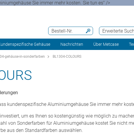
miniumgehäuse Sie immer mehr kosten. Sie tun es" />
Bestell-Nr.
Erweiterte Suc
undenspezifische Gehäuse
Nachrichten
Über Metcase
Te
04-gehäuse-in-sonderfarben
BL1304-COLOURS
LOURS
derungen
dass kundenspezifische Aluminiumgehäuse Sie immer mehr kosten
nvestiert, um es Ihnen so kostengünstig wie möglich zu mache
swahl von Sonderfarben für Aluminiumgehäuse kostet Sie nicht 
Farbe aus den Standardfarben auswählen.