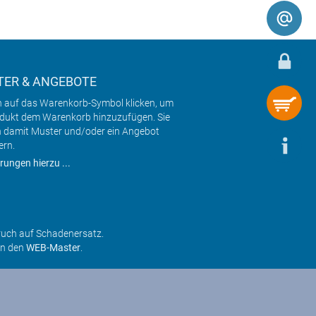
ER & ANGEBOTE
h auf das Warenkorb-Symbol klicken, um
odukt dem Warenkorb hinzuzufügen. Sie
 damit Muster und/oder ein Angebot
ern.
rungen hierzu ...
ruch auf Schadenersatz.
an den
WEB-Master
.