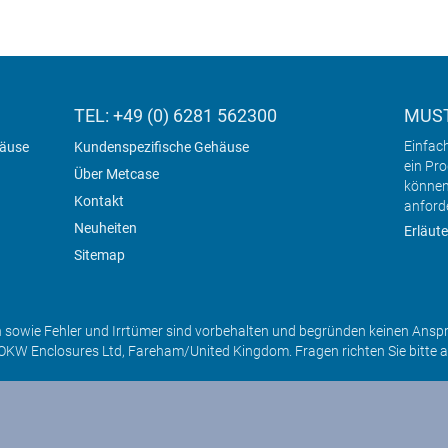
TEL: +49 (0) 6281 562300
MUST
Einfac
häuse
Kundenspezifische Gehäuse
ein Pr
Über Metcase
können
Kontakt
anford
Neuheiten
Erläute
Sitemap
sowie Fehler und Irrtümer sind vorbehalten und begründen keinen Ansp
OKW Enclosures Ltd, Fareham/United Kingdom. Fragen richten Sie bitte 