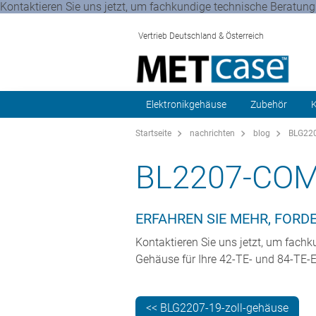
Kontaktieren Sie uns jetzt, um fachkundige technische Beratung z
Vertrieb Deutschland & Österreich
Elektronikgehäuse
Zubehör
K
Startseite
nachrichten
blog
BLG220
BL2207-COM
ERFAHREN SIE MEHR, FORDE
Kontaktieren Sie uns jetzt, um fachk
Gehäuse für Ihre 42-TE- und 84-TE-
<< BLG2207-19-zoll-gehäuse