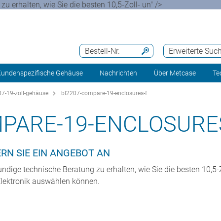
u erhalten, wie Sie die besten 10,5-Zoll- un" />
Bestell-Nr.
Erweiterte Suc
undenspezifische Gehäuse
Nachrichten
Über Metcase
Te
7-19-zoll-gehäuse
bl2207-compare-19-enclosures-f
PARE-19-ENCLOSURE
RN SIE EIN ANGEBOT AN
undige technische Beratung zu erhalten, wie Sie die besten 10,5
Elektronik auswählen können.