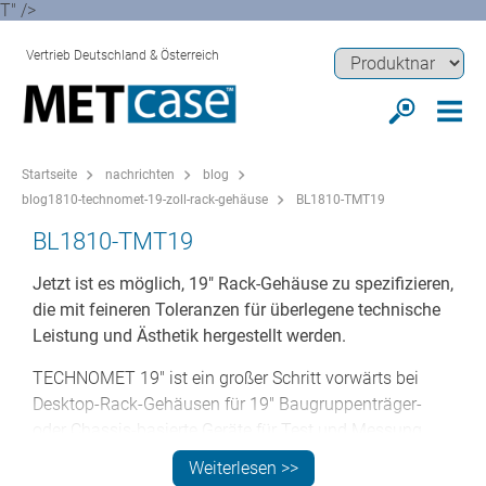
T" />
Vertrieb Deutschland & Österreich
Startseite
nachrichten
blog
blog1810-technomet-19-zoll-rack-gehäuse
BL1810-TMT19
BL1810-TMT19
Jetzt ist es möglich, 19" Rack-Gehäuse zu spezifizieren,
die mit feineren Toleranzen für überlegene technische
Leistung und Ästhetik hergestellt werden.
TECHNOMET 19" ist ein großer Schritt vorwärts bei
Desktop-Rack-Gehäusen für 19" Baugruppenträger-
oder Chassis-basierte Geräte für Test und Messung,
Netzwerk, Kommunikation, AV-Studiosysteme und
Weiterlesen >>
Laborinstrumente.