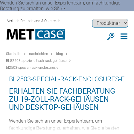
Wenden Sie sich an unser Expertenteam, um fachkundige
Beratung zu erhalten, wie Si" />
Vertrieb Deutschland & Österreich
Startseite
nachrichten
blog
BLG2503-spezielle-tisch-rack-gehäuse
bl2503-special-rack-enclosures-e
BL2503-SPECIAL-RACK-ENCLOSURES-E
ERHALTEN SIE FACHBERATUNG
ZU 19-ZOLL-RACK-GEHÄUSEN
UND DESKTOP-GEHÄUSEN
Wenden Sie sich an unser Expertenteam, um
fachkundige Beratung zu erhalten, wie Sie die besten