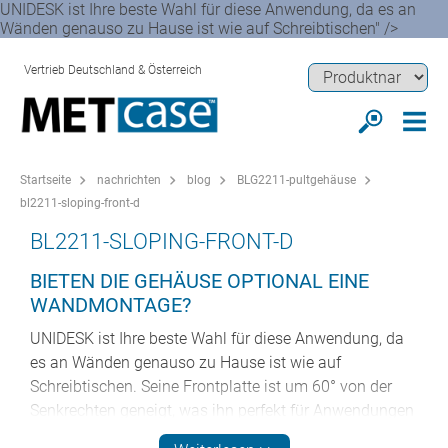
UNIDESK ist Ihre beste Wahl für diese Anwendung, da es an
Wänden genauso zu Hause ist wie auf Schreibtischen" />
Vertrieb Deutschland & Österreich
Startseite
nachrichten
blog
BLG2211-pultgehäuse
bl2211-sloping-front-d
BL2211-SLOPING-FRONT-D
BIETEN DIE GEHÄUSE OPTIONAL EINE
WANDMONTAGE?
UNIDESK ist Ihre beste Wahl für diese Anwendung, da
es an Wänden genauso zu Hause ist wie auf
Schreibtischen. Seine Frontplatte ist um 60° von der
Senkrechten geneigt, was ihn perfekt für Anwendungen
wie Zugangskontrolle macht. Wandmontagesätze sind