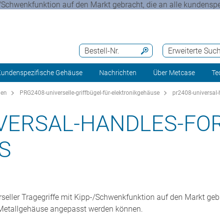
/Schwenkfunktion auf den Markt gebracht, die an alle kundenspez
Bestell-Nr.
Erweiterte Suc
undenspezifische Gehäuse
Nachrichten
Über Metcase
Te
gen
PRG2408-universelle-griffbügel-für-elektronikgehäuse
pr2408-universal-
VERSAL-HANDLES-FOR
S
eller Tragegriffe mit Kipp-/Schwenkfunktion auf den Markt gebra
 Metallgehäuse angepasst werden können.