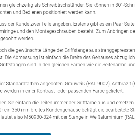
en gleichzeitig als Schreibtischständer. Sie können in 30°-Schri
chten und Bedienen positioniert werden kann.
uss der Kunde zwei Teile angeben. Erstens gibt es ein Paar Seite
iringe und den Montageschrauben besteht. Zum Anbringen der 
 gebohrt werden.
och die gewünschte Länge der Griffstange aus stranggepresste
asst. Die Abmessung ist einfach die Breite des Gehäuses abzügli
e Griffstangen sind in den gleichen Farben wie die Seitenarme un
 vier Standardfarben angeboten: Grauweiß (RAL 9002), Anthrazit 
 werden in einer Kontrast- oder passenden Farbe geliefert.
hlen Sie einfach die Teilenummer der Grifffarbe aus und ersetze
ür ein 350 mm breites Kundengehäuse beträgt die bearbeitete
lautet also M50930-324 mit der Stange in Weißaluminium (RAL