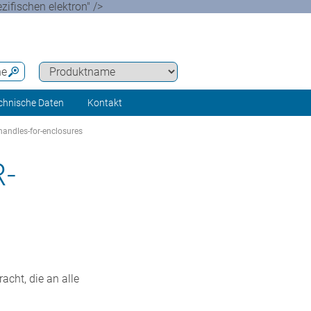
ifischen elektron" />
he
chnische Daten
Kontakt
handles-for-enclosures
-
cht, die an alle