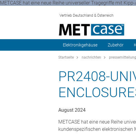
METCASE hat eine neue Reihe universeller Tragegriffe mit Kipp-
Vertrieb Deutschland & Österreich
Elektronikgehäuse
Zubehör
K
Startseite
nachrichten
pressemitteilun
PR2408-UNI
ENCLOSURE
August 2024
METCASE hat eine neue Reihe univers
kundenspezifischen elektronischen