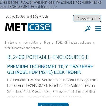
Dies ist die 10,5-Zoll-Version des 19-Zoll-Desktop-Mini-Racks
von TECHNOMET. Es ist für die" />
Vertrieb Deutschland & Österreich
Startseite
nachrichten
blog
BLG2408-tragbare-gehäuse
bl2408-portable-enclosures-e
BL2408-PORTABLE-ENCLOSURES-E
PREMIUM TECHNOMET 10,5" TRAGBARE
GEHÄUSE FÜR (42TE) ELEKTRONIK
Dies ist die 10,5-Zoll-Version des 19-Zoll-Desktop-Mini-
Racks von TECHNOMET. Es ist für die Aufnahme von
Standard-42-HP-Subracks, -Chassis und -Frontplatten
ausgelegt. Und es verfügt über alle eleganten,
zusammenhängenden Designmerkmale seines