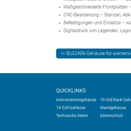
Maßgeschneiderte Frontplatten – 
CNC-Bearbeitung – Stanzen, Abk
Befestigungen und Einsätze – wä
Digitaldruck von Legenden, Logos
<< BLG2409-Gehäuse-für-siemens-t
QUICKLINKS
Instrumentengehäuse
19-Zoll Rack-Ge
19-Zoll Gehäuse
Wandgehäuse
Technische Daten
Datenschutz