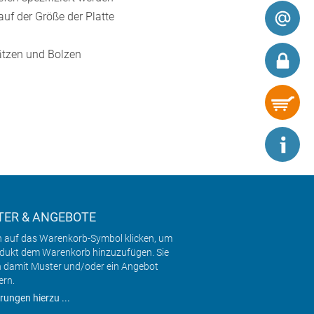
uf der Größe der Platte
ätzen und Bolzen
ER & ANGEBOTE
h auf das Warenkorb-Symbol klicken, um
odukt dem Warenkorb hinzuzufügen. Sie
 damit Muster und/oder ein Angebot
ern.
rungen hierzu ...