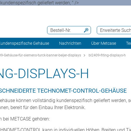
denspezifisch geliefert werden, " />
Bestell-Nr.
Erweiterte Suc
undenspezifische Gehäuse
Nachrichten
Über Metcase
Te
9-Gehäuse-für-siemens-turck-banner-beijer-displays
bl2409-fiting-displays-h
ING-DISPLAYS-H
GESCHNEIDERTE TECHNOMET-CONTROL-GEHÄUSE
se können vollständig kundenspezifisch geliefert werden, sod
nen, bereit für den Einbau Ihrer Elektronik.
n bei METCASE gehören:
NOMET-CONTROL kann in individuellen Höhen, Breiten und Tief