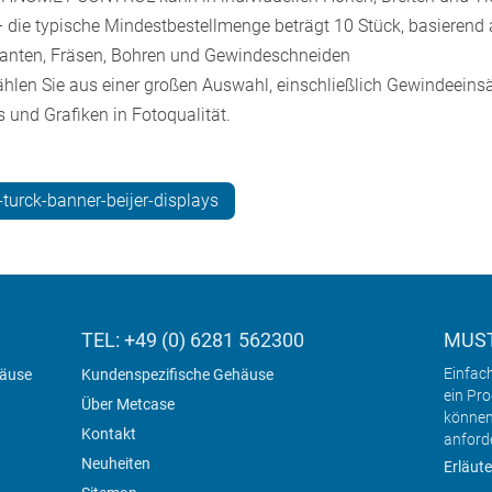
die typische Mindestbestellmenge beträgt 10 Stück, basierend a
anten, Fräsen, Bohren und Gewindeschneiden
hlen Sie aus einer großen Auswahl, einschließlich Gewindeeins
 und Grafiken in Fotoqualität.
urck-banner-beijer-displays
TEL: +49 (0) 6281 562300
MUST
Einfac
häuse
Kundenspezifische Gehäuse
ein Pr
Über Metcase
können
Kontakt
anford
Neuheiten
Erläute