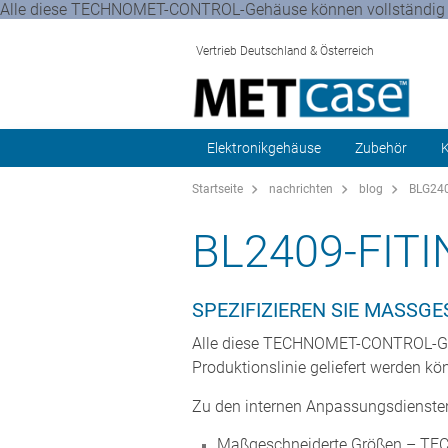
Alle diese TECHNOMET-CONTROL-Gehäuse können vollständig kun
Vertrieb Deutschland & Österreich
Elektronikgehäuse
Zubehör
K
Startseite
nachrichten
blog
BLG240
BL2409-FIT
SPEZIFIZIEREN SIE MASS
Alle diese TECHNOMET-CONTROL-Gehäu
Produktionslinie geliefert werden kön
Zu den internen Anpassungsdienste
Maßgeschneiderte Größen – TECH