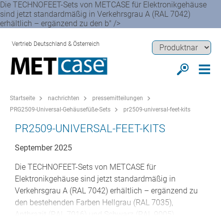
Die TECHNOFEET-Sets von METCASE für Elektronikgehäuse
sind jetzt standardmäßig in Verkehrsgrau A (RAL 7042)
erhältlich – ergänzend zu den b" />
Vertrieb Deutschland & Österreich
Startseite
nachrichten
pressemitteilungen
PRG2509-Universal-Gehäusefüße-Sets
pr2509-universal-feet-kits
PR2509-UNIVERSAL-FEET-KITS
September 2025
Die TECHNOFEET-Sets von METCASE für
Elektronikgehäuse sind jetzt standardmäßig in
Verkehrsgrau A (RAL 7042) erhältlich – ergänzend zu
den bestehenden Farben Hellgrau (RAL 7035),
Anthrazit (RAL 7016) und Schwarz (RAL 9005).