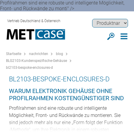
Profilrahmen sind eine robuste und intelligente Möglichkeit,
Front- und Rückwände zu monti" />
Vertrieb Deutschland & Österreich
Startseite
nachrichten
blog
BLG2103-Kundenspezifische-Gehäuse
bl2103-bespoke-enclosures-d
BL2103-BESPOKE-ENCLOSURES-D
WARUM ELEKTRONIK GEHÄUSE OHNE
PROFILRAHMEN KOSTENGÜNSTIGER SIND
Profilrahmen sind eine robuste und intelligente
Möglichkeit, Front- und Rückwände zu montieren. Sie
sind jedoch mehr als nur eine „Form folgt der Funktion
-Methode“, um Ihre Elektronik in einem robusten