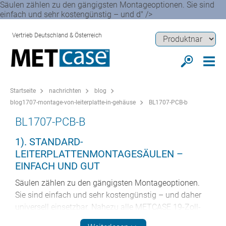
Säulen zählen zu den gängigsten Montageoptionen. Sie sind
einfach und sehr kostengünstig – und d" />
Vertrieb Deutschland & Österreich
Startseite
nachrichten
blog
blog1707-montage-von-leiterplatte-in-gehäuse
BL1707-PCB-b
BL1707-PCB-B
1). STANDARD-
LEITERPLATTENMONTAGESÄULEN –
EINFACH UND GUT
Säulen zählen zu den gängigsten Montageoptionen.
Sie sind einfach und sehr kostengünstig – und daher
universell einsetzbar. Nahezu alle METCASE 19-Zoll-
Instrumentengehäuse für die Rackmontage oder als