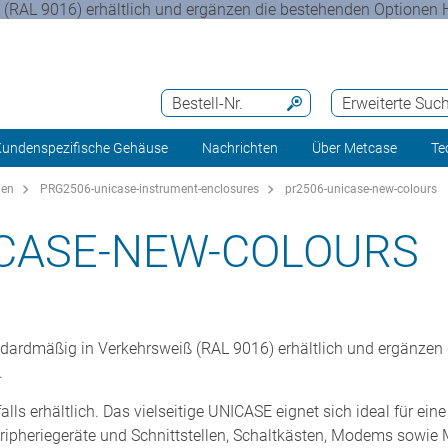
(RAL 9016) erhältlich und ergänzen die bestehenden Optionen H
Bestell-Nr.
Erweiterte Suc
undenspezifische Gehäuse
Nachrichten
Über Metcase
Te
gen
PRG2506-unicase-instrument-enclosures
pr2506-unicase-new-colours
ICASE-NEW-COLOURS
ndardmäßig in Verkehrsweiß (RAL 9016) erhältlich und ergänzen
.
lls erhältlich. Das vielseitige UNICASE eignet sich ideal für ei
ripheriegeräte und Schnittstellen, Schaltkästen, Modems sowie 