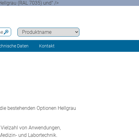
ellgrau (RAL 7035) und" />
he
chnische Daten
Kontakt
 die bestehenden Optionen Hellgrau
ne Vielzahl von Anwendungen,
Medizin- und Labortechnik.