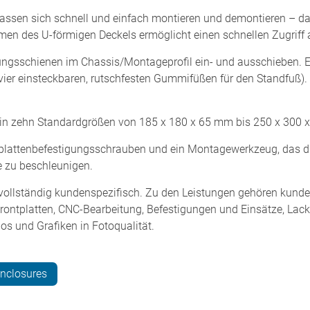
ssen sich schnell und einfach montieren und demontieren – das
n des U-förmigen Deckels ermöglicht einen schnellen Zugriff au
hrungsschienen im Chassis/Montageprofil ein- und ausschieben. 
ier einsteckbaren, rutschfesten Gummifüßen für den Standfuß). D
n zehn Standardgrößen von 185 x 180 x 65 mm bis 250 x 300 
rplattenbefestigungsschrauben und ein Montagewerkzeug, das d
e zu beschleunigen.
ollständig kundenspezifisch. Zu den Leistungen gehören kunde
 Frontplatten, CNC-Bearbeitung, Befestigungen und Einsätze, Lac
os und Grafiken in Fotoqualität.
nclosures