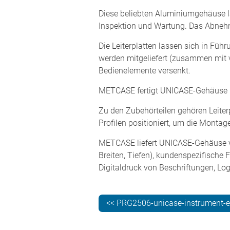
Diese beliebten Aluminiumgehäuse la
Inspektion und Wartung. Das Abnehme
Die Leiterplatten lassen sich in Fü
werden mitgeliefert (zusammen mit v
Bedienelemente versenkt.
METCASE fertigt UNICASE-Gehäuse i
Zu den Zubehörteilen gehören Leite
Profilen positioniert, um die Montag
METCASE liefert UNICASE-Gehäuse v
Breiten, Tiefen), kundenspezifische
Digitaldruck von Beschriftungen, Log
<< PRG2506-unicase-instrument-e