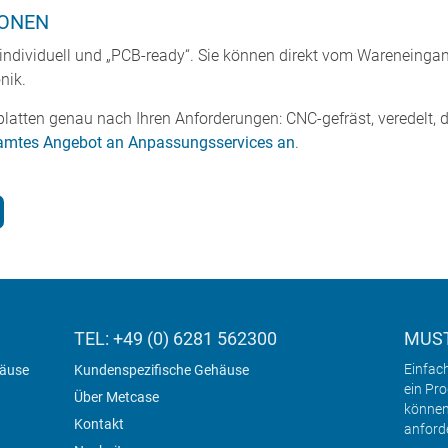
IONEN
 individuell und „PCB-ready“. Sie können direkt vom Wareneingan
onik.
latten genau nach Ihren Anforderungen: CNC-gefräst, veredelt, d
samtes Angebot an Anpassungsservices an
.
TEL: +49 (0) 6281 562300
MUST
Einfac
häuse
Kundenspezifische Gehäuse
ein Pr
Über Metcase
können
Kontakt
anford