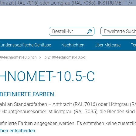
hrazit (RAL 7016) oder Lichtgrau (RAL 7035). INSTRUMET " />
Bestell-Nr.
Erweiterte Suc
undenspezifische Gehäuse
Nachrichten
Über Metcase
Te
9-technomet-10.5inch
bl2109-technomet-10.5-c
HNOMET-10.5-C
EFINIERTE FARBEN
l an Standardfarben – Anthrazit (RAL 7016) oder Lichtgrau (R
r Hauptgehäusekörper ist lichtgrau (RAL 7035); die Blenden sind
finierte Farben angegeben werden. Es entstehen keine zusätzlic
rben entscheiden
.