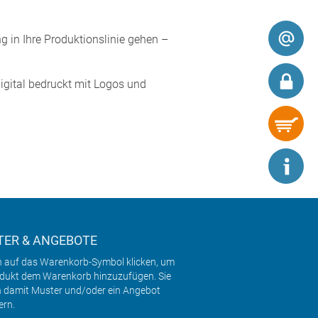
g in Ihre Produktionslinie gehen –
igital bedruckt mit Logos und
ER & ANGEBOTE
h auf das Warenkorb-Symbol klicken, um
odukt dem Warenkorb hinzuzufügen. Sie
 damit Muster und/oder ein Angebot
ern.