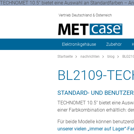
TECHNOMET 10.5“ bietet eine Auswahl an Standardfarben – Ant
Vertrieb Deutschland & Österreich
Elektronikgehäuse
Zubehör
K
Startseite
nachrichten
blog
BLG210
BL2109-TEC
STANDARD- UND BENUTZERD
TECHNOMET 10.5“ bietet eine Auswah
einer Farbkombination erhältlich: de
Für beide Modelle können benutzerde
unserer vielen „immer auf Lager“-Fa