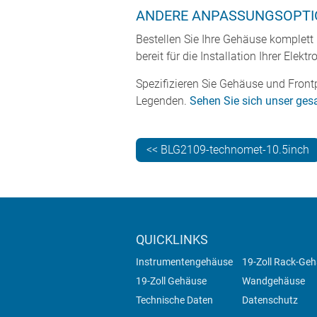
ANDERE ANPASSUNGSOPT
Bestellen Sie Ihre Gehäuse komplett
bereit für die Installation Ihrer Elektr
Spezifizieren Sie Gehäuse und Frontp
Legenden.
Sehen Sie sich unser ge
<< BLG2109-technomet-10.5inch
QUICKLINKS
Instrumentengehäuse
19-Zoll Rack-Ge
19-Zoll Gehäuse
Wandgehäuse
Technische Daten
Datenschutz