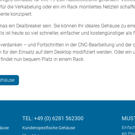
ür die Verkabelung oder ein im Rack montiertes Netzteil schaffen
ente konzipiert.
as ein Dealbreaker sein. Sie können Ihr ideales Gehäuse zu ein
ist heute so viel schneller, einfacher und kostengünstiger als f
u verdanken – und Fortschritten in der CNC-Bearbeitung und der 
 für den Einsatz auf dem Desktop modifiziert werden. Oder ein u
findet nun bequem Platz in einem Rack.
gehäuse
TEL: +49 (0) 6281 562300
MUST
Einfac
häuse
Kundenspezifische Gehäuse
ein Pr