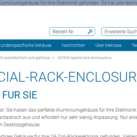
Aluminiumgehäuse für Ihre Elektronik gefunden. Es hat alle techn
Bestell-Nr.
Erweiterte Suc
undenspezifische Gehäuse
Nachrichten
Über Metcase
Te
3-spezielle-tisch-rack-gehäuse
bl2503-special-rack-enclosures-a
CIAL-RACK-ENCLOSUR
FÜR SIE
vor: Sie haben das perfekte Aluminiumgehäuse für Ihre Elektronik
antastisch aus und erfordert nur sehr wenig Anpassung. Nur eine 
in Desktopgehäuse.
tiges Gehäuse für Ihre 19-Zoll-Rackelektronik gefunden. Vielleic