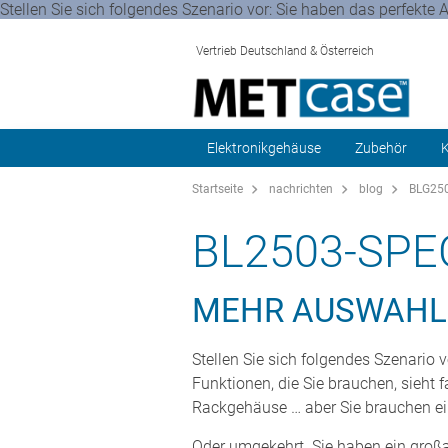
Stellen Sie sich folgendes Szenario vor: Sie haben das perfekte 
Vertrieb Deutschland & Österreich
Elektronikgehäuse
Zubehör
K
Startseite
nachrichten
blog
BLG250
BL2503-SPE
MEHR AUSWAHL 
Stellen Sie sich folgendes Szenario 
Funktionen, die Sie brauchen, sieht f
Rackgehäuse … aber Sie brauchen e
Oder umgekehrt. Sie haben ein großar