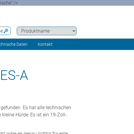
ische" />
he
chnische Daten
Kontakt
ES-A
 gefunden. Es hat alle technischen
kleine Hürde: Es ist ein 19-Zoll-
ht wäre es genau richtig für eine