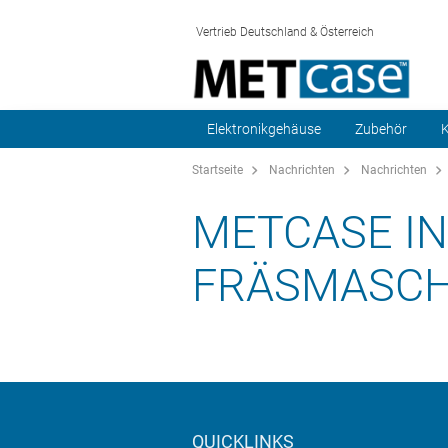
Vertrieb Deutschland & Österreich
Elektronikgehäuse
Zubehör
K
Startseite
Nachrichten
Nachrichten
METCASE IN
FRÄSMASCH
QUICKLINKS