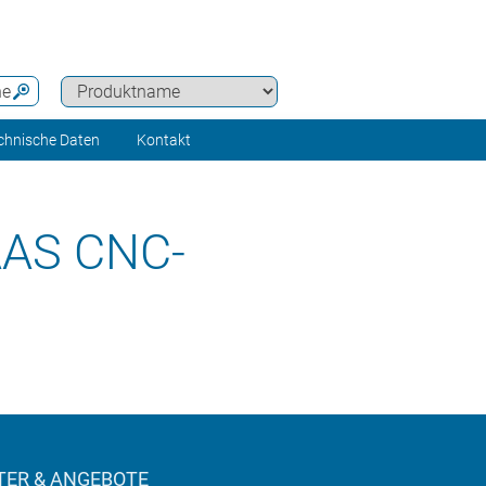
he
chnische Daten
Kontakt
AAS CNC-
ER & ANGEBOTE