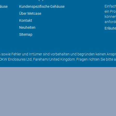
Einfac
häuse
Kundenspezifische Gehäuse
ein Pr
Über Metcase
können
Kontakt
anford
Neuheiten
Erläute
Sitemap
sowie Fehler und Irrtümer sind vorbehalten und begründen keinen Ansp
OKW Enclosures Ltd, Fareham/United Kingdom. Fragen richten Sie bitte 