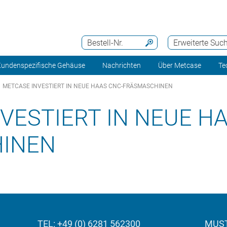
Bestell-Nr.
Erweiterte Suc
undenspezifische Gehäuse
Nachrichten
Über Metcase
Te
METCASE INVESTIERT IN NEUE HAAS CNC-FRÄSMASCHINEN
VESTIERT IN NEUE H
INEN
TEL: +49 (0) 6281 562300
MUST