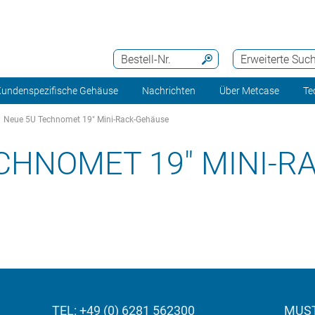
Bestell-Nr.
Erweiterte Suc
undenspezifische Gehäuse
Nachrichten
Über Metcase
Te
Neue 5U Technomet 19" Mini-Rack-Gehäuse
CHNOMET 19" MINI-RA
TEL: +49 (0) 6281 562300
MUST