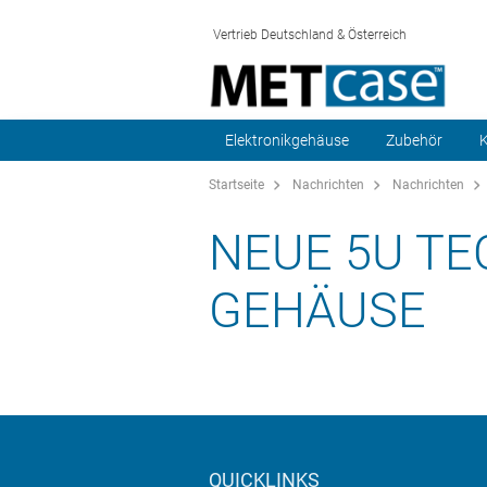
Vertrieb Deutschland & Österreich
Elektronikgehäuse
Zubehör
K
Startseite
Nachrichten
Nachrichten
NEUE 5U TE
GEHÄUSE
QUICKLINKS