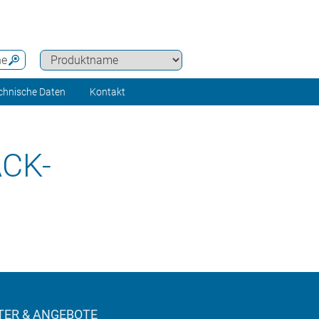
he
chnische Daten
Kontakt
CK-
ER & ANGEBOTE