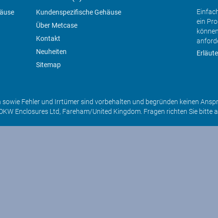
Einfac
häuse
Kundenspezifische Gehäuse
ein Pr
Über Metcase
können
Kontakt
anford
Neuheiten
Erläute
Sitemap
sowie Fehler und Irrtümer sind vorbehalten und begründen keinen Ansp
OKW Enclosures Ltd, Fareham/United Kingdom. Fragen richten Sie bitte 