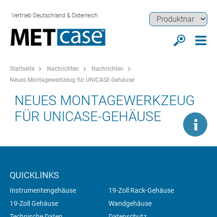
Vertrieb Deutschland & Österreich
Startseite
Nachrichten
Nachrichten
Neues Montagewerkzeug für UNICASE-Gehäuse
NEUES MONTAGEWERKZEUG
FÜR UNICASE-GEHÄUSE
QUICKLINKS
Instrumentengehäuse
19-Zoll Rack-Gehäuse
19-Zoll Gehäuse
Wandgehäuse
Technische Daten
Datenschutz