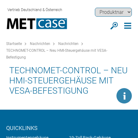
Vertrieb Deutschland & Österreich
Startseite
Nachrichten
Nachrichten
TECHNOMET-CONTROL – Neu HMI-Steuergehäuse mit VESA-
Befestigung
TECHNOMET-CONTROL – NEU
HMI-STEUERGEHÄUSE MIT
VESA-BEFESTIGUNG
QUICKLINKS
Instrumentengehäuse
19-Zoll Rack-Gehäuse