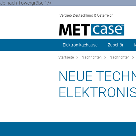
Je nach Towergröße " />
Vertrieb Deutschland & Österreich
Elektronikgehäuse
Zubehör
K
Startseite
Nachrichten
Nachrichten
NEUE TECH
ELEKTRONI