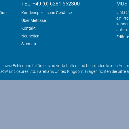
TEL: +49 (0) 6281 562300
MUST
Einfac
häuse
Kundenspezifische Gehäuse
ein Pr
Über Metcase
können
Kontakt
anford
Neuheiten
Erläute
Sitemap
sowie Fehler und Irrtümer sind vorbehalten und begründen keinen Ansp
OKW Enclosures Ltd, Fareham/United Kingdom. Fragen richten Sie bitte 