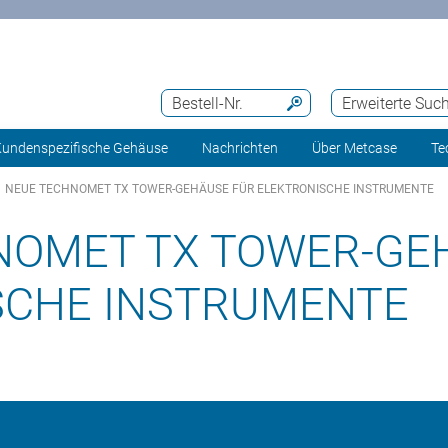
Bestell-Nr.
Erweiterte Suc
undenspezifische Gehäuse
Nachrichten
Über Metcase
Te
NEUE TECHNOMET TX TOWER-GEHÄUSE FÜR ELEKTRONISCHE INSTRUMENTE
NOMET TX TOWER-GE
SCHE INSTRUMENTE