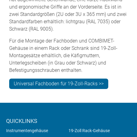
und ergonomische Griffe an der Vorderseite. Es ist in
zwei Standardgrößen (2U oder 3U x 365 mm) und zwei
Standardfarben erhältlich: lichtgrau (RAL 7035) oder
Schwarz (RAL 9005).
Für die Montage der Fachboden und COMBIMET-
Gehäuse in einem Rack oder Schrank sind 19-Zoll-
Montagesätze erhältlich, die Käfigmuttern,
Unterlegscheiben (in Grau oder Schwarz) und
Befestigungsschrauben enthalten.
Universal Fachboden für 19-Zoll-Racks >>
QUICKLINKS
Instrumentengehäuse
19-Zoll Rack-Gehäuse