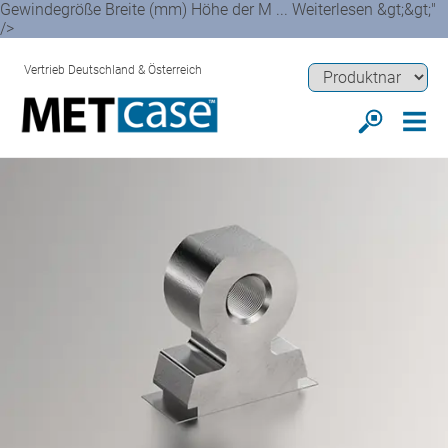
Gewindegröße Breite (mm) Höhe der M ... Weiterlesen &gt;&gt;"
/>
Vertrieb Deutschland & Österreich