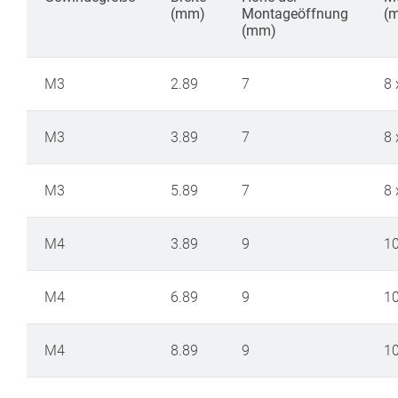
(mm)
Montageöffnung
(
(mm)
M3
2.89
7
8
M3
3.89
7
8
M3
5.89
7
8
M4
3.89
9
1
M4
6.89
9
1
M4
8.89
9
1