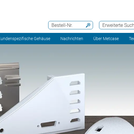
Bestell-Nr.
Erweiterte Suc
undenspezifische Gehäuse
Nachrichten
Über Metcase
Te