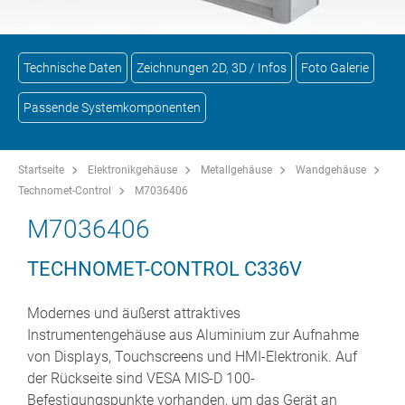
Technische Daten
Zeichnungen 2D, 3D / Infos
Foto Galerie
Passende Systemkomponenten
Startseite
Elektronikgehäuse
Metallgehäuse
Wandgehäuse
Technomet-Control
M7036406
M7036406
TECHNOMET-CONTROL C336V
Modernes und äußerst attraktives
Instrumentengehäuse aus Aluminium zur Aufnahme
von Displays, Touchscreens und HMI-Elektronik. Auf
der Rückseite sind VESA MIS-D 100-
Befestigungspunkte vorhanden, um das Gerät an