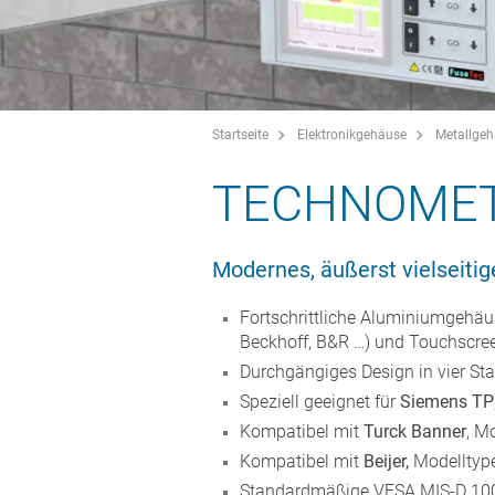
Startseite
Elektronikgehäuse
Metallge
TECHNOMET
Modernes, äußerst vielseit
Fortschrittliche Aluminiumgehäus
Beckhoff, B&R …) und Touchscre
Durchgängiges Design in vier St
Speziell geeignet für
Siemens TP
Kompatibel mit
Turck Banner
, M
Kompatibel mit
Beijer,
Modelltyp
Standardmäßige VESA MIS-D 100