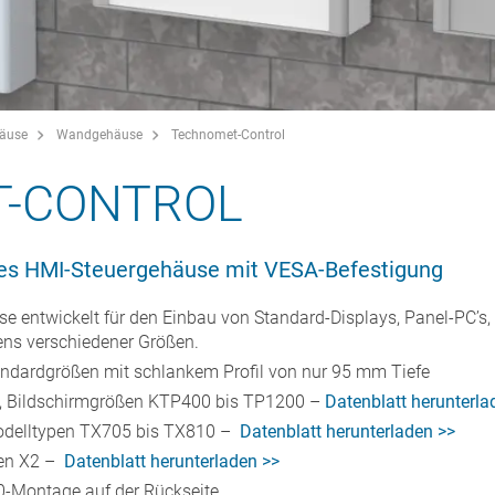
häuse
Wandgehäuse
Technomet-Control
-CONTROL
iges HMI-Steuergehäuse mit VESA-Befestigung
e entwickelt für den Einbau von Standard-Displays, Panel-PC’s, 
ens verschiedener Größen.
andardgrößen mit schlankem Profil von nur 95 mm Tiefe
, Bildschirmgrößen KTP400 bis TP1200 –
Datenblatt herunterla
odelltypen TX705 bis TX810 –
Datenblatt herunterladen >>
en X2 –
Datenblatt herunterladen >>
-Montage auf der Rückseite