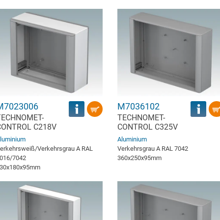
M7023006
M7036102
TECHNOMET-
TECHNOMET-
CONTROL C218V
CONTROL C325V
luminium
Aluminium
erkehrsweiß/Verkehrsgrau A RAL
Verkehrsgrau A RAL 7042
016/7042
360x250x95mm
30x180x95mm