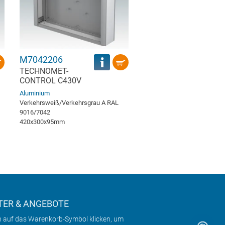
M7042206
TECHNOMET-
CONTROL C430V
Aluminium
Verkehrsweiß/Verkehrsgrau A RAL
9016/7042
420x300x95mm
ER & ANGEBOTE
h auf das Warenkorb-Symbol klicken, um