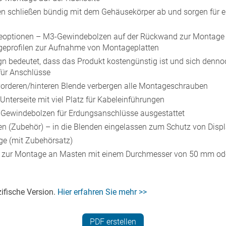
n schließen bündig mit dem Gehäusekörper ab und sorgen für e
eoptionen – M3-Gewindebolzen auf der Rückwand zur Montage 
eprofilen zur Aufnahme von Montageplatten
gn bedeutet, dass das Produkt kostengünstig ist und sich denno
für Anschlüsse
vorderen/hinteren Blende verbergen alle Montageschrauben
nterseite mit viel Platz für Kabeleinführungen
Gewindebolzen für Erdungsanschlüsse ausgestattet
tten (Zubehör) – in die Blenden eingelassen zum Schutz von Disp
e (mit Zubehörsatz)
zur Montage an Masten mit einem Durchmesser von 50 mm ode
zifische Version.
Hier erfahren Sie mehr >>
PDF erstellen