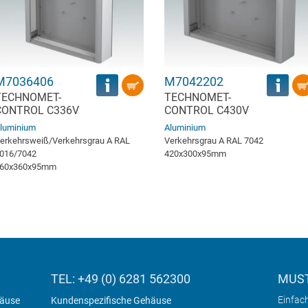
M7036406
M7042202
TECHNOMET-
TECHNOMET-
CONTROL C336V
CONTROL C430V
luminium
Aluminium
erkehrsweiß/Verkehrsgrau A RAL
Verkehrsgrau A RAL 7042
016/7042
420x300x95mm
60x360x95mm
TEL: +49 (0) 6281 562300
MUST
Einfac
häuse
Kundenspezifische Gehäuse