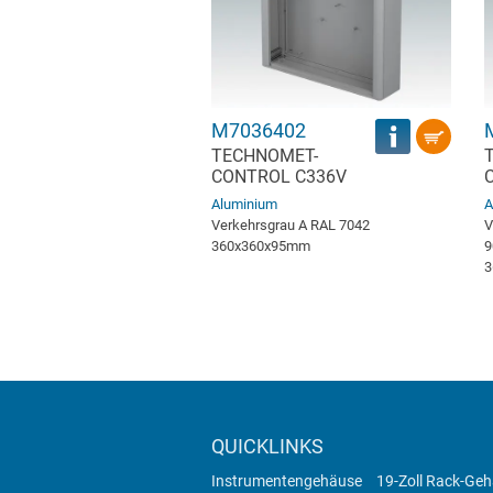
M7036402
TECHNOMET-
CONTROL C336V
Aluminium
A
Verkehrsgrau A RAL 7042
V
360x360x95mm
9
3
QUICKLINKS
Instrumentengehäuse
19-Zoll Rack-Ge