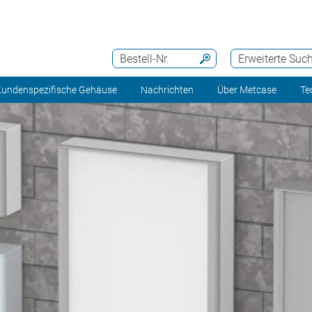
Bestell-Nr.
Erweiterte Suc
undenspezifische Gehäuse
Nachrichten
Über Metcase
Te