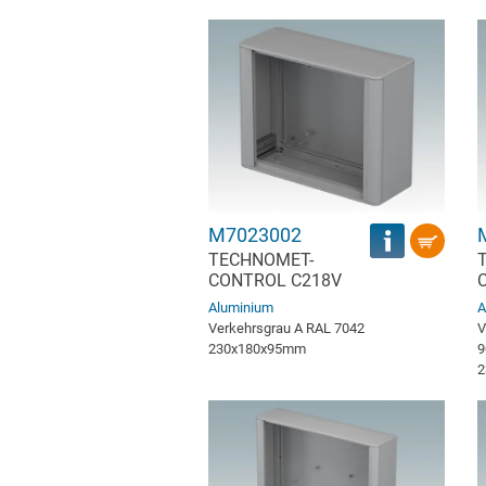
M7023002
TECHNOMET-
CONTROL C218V
Aluminium
A
Verkehrsgrau A RAL 7042
V
230x180x95mm
9
2