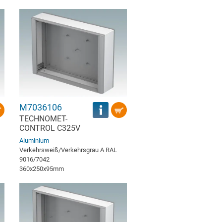
M7036106
TECHNOMET-
CONTROL C325V
Aluminium
Verkehrsweiß/Verkehrsgrau A RAL
9016/7042
360x250x95mm