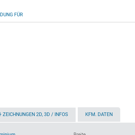
DUNG FÜR
ZEICHNUNGEN 2D, 3D / INFOS
KFM. DATEN
minium
Breite