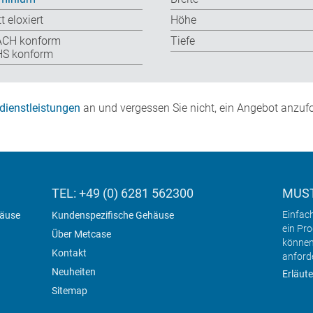
t eloxiert
Höhe
ACH konform
Tiefe
S konform
dienstleistungen
an und vergessen Sie nicht, ein Angebot anzufo
TEL: +49 (0) 6281 562300
MUST
Einfac
häuse
Kundenspezifische Gehäuse
ein Pr
Über Metcase
können
Kontakt
anford
Neuheiten
Erläute
Sitemap