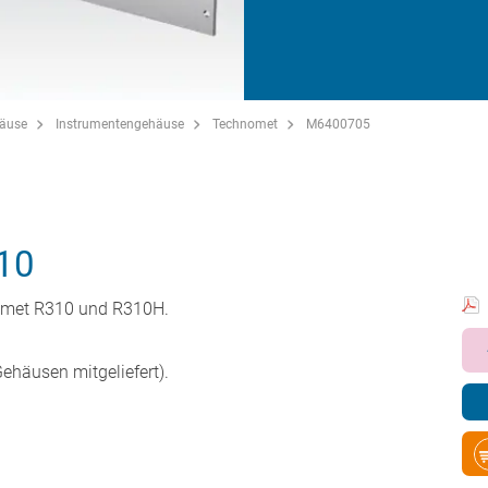
häuse
Instrumentengehäuse
Technomet
M6400705
10
nomet R310 und R310H.
ehäusen mitgeliefert).