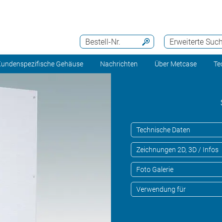
Bestell-Nr.
Erweiterte Suc
undenspezifische Gehäuse
Nachrichten
Über Metcase
Te
Technische Daten
Zeichnungen 2D, 3D / Infos
Foto Galerie
Verwendung für