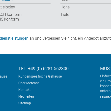
t eloxiert
Höhe
ACH konform
Tiefe
S konform
dienstleistungen
an und vergessen Sie nicht, ein Angebot anzufo
TEL: +49 (0) 6281 562300
MUST
Einfac
häuse
Kundenspezifische Gehäuse
ein Pr
Über Metcase
können
Kontakt
anford
Neuheiten
Erläute
Sitemap