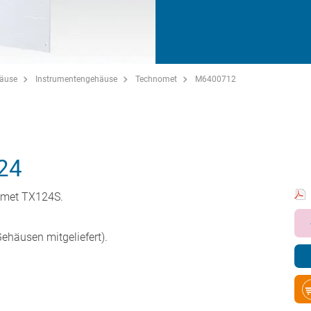
häuse
Instrumentengehäuse
Technomet
M6400712
24
nomet TX124S.
ehäusen mitgeliefert).