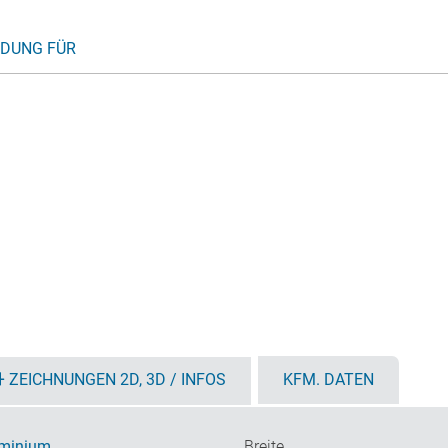
DUNG FÜR
ZEICHNUNGEN 2D, 3D / INFOS
KFM. DATEN
minium
Breite