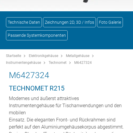
Technische Daten
Zeichnungen 2D, 3D / Infos
Foto Galerie
Passende Systemkomponenten
Startseite
Elektronikgehäuse
Metallgehäuse
Instrumentengehäuse
Technomet
M6427324
M6427324
TECHNOMET R215
Modernes und äußerst attraktives
Instrumentengehäuse für Tischanwendungen und den
mobilen
Einsatz. Die eleganten Front- und Rückrahmen sind
perfekt auf den Aluminiumgehäusekorpus abgestimmt.