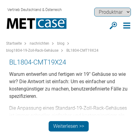
Vertrieb Deutschland & Österreich
Startseite
nachrichten
blog
blog1804-19-Zoll-Rack-Gehäuse
BL1804-CMT19X24
BL1804-CMT19X24
Warum entwerfen und fertigen wir 19" Gehäuse so wie
wir? Die Antwort ist einfach: Um es einfacher und
kostengünstiger zu machen, benutzerdefinierte Fälle zu
spezifizieren.
Die Anpassung eines Standard-19-Zoll-Rack-Gehäuses
ist immer schneller, einfacher und kostengünstiger als
die Entwicklung eines maßgeschneiderten Gehäuses
Weiterlesen >>
von Grund auf. Es gibt nur eins besser: die