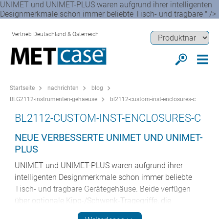
UNIMET und UNIMET-PLUS waren aufgrund ihrer intelligenten
Designmerkmale schon immer beliebte Tisch- und tragbare " />
Vertrieb Deutschland & Österreich
Startseite
nachrichten
blog
BLG2112-instrumenten-gehaeuse
bl2112-custom-inst-enclosures-c
BL2112-CUSTOM-INST-ENCLOSURES-C
NEUE VERBESSERTE UNIMET UND UNIMET-
PLUS
UNIMET und UNIMET-PLUS waren aufgrund ihrer
intelligenten Designmerkmale schon immer beliebte
Tisch- und tragbare Gerätegehäuse. Beide verfügen
über optionale Kipp-/Schwenk-Tragegriffe, die
gleichzeitig als Schreibtischständer dienen. Diese Griffe