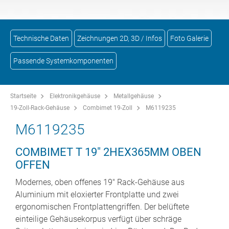
Technische Daten
Zeichnungen 2D, 3D / Infos
Foto Galerie
Passende Systemkomponenten
Startseite
Elektronikgehäuse
Metallgehäuse
19-Zoll-Rack-Gehäuse
Combimet 19-Zoll
M6119235
M6119235
COMBIMET T 19" 2HEX365MM OBEN
OFFEN
Modernes, oben offenes 19" Rack-Gehäuse aus
Aluminium mit eloxierter Frontplatte und zwei
ergonomischen Frontplattengriffen. Der belüftete
einteilige Gehäusekorpus verfügt über schräge