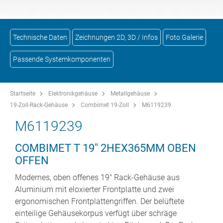
Technische Daten
Zeichnungen 2D, 3D / Infos
Foto Galerie
Passende Systemkomponenten
Startseite
Elektronikgehäuse
Metallgehäuse
19-Zoll-Rack-Gehäuse
Combimet 19-Zoll
M6119239
M6119239
COMBIMET T 19" 2HEX365MM OBEN
OFFEN
Modernes, oben offenes 19" Rack-Gehäuse aus
Aluminium mit eloxierter Frontplatte und zwei
ergonomischen Frontplattengriffen. Der belüftete
einteilige Gehäusekorpus verfügt über schräge