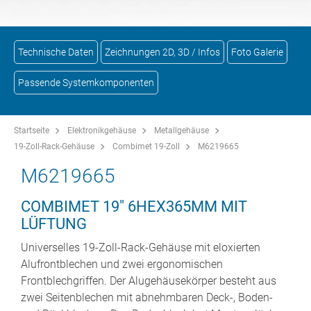
Technische Daten
Zeichnungen 2D, 3D / Infos
Foto Galerie
Passende Systemkomponenten
Startseite
Elektronikgehäuse
Metallgehäuse
19-Zoll-Rack-Gehäuse
Combimet 19-Zoll
M6219665
M6219665
COMBIMET 19" 6HEX365MM MIT
LÜFTUNG
Universelles 19-Zoll-Rack-Gehäuse mit eloxierten
Alufrontblechen und zwei ergonomischen
Frontblechgriffen. Der Alugehäusekörper besteht aus
zwei Seitenblechen mit abnehmbaren Deck-, Boden-